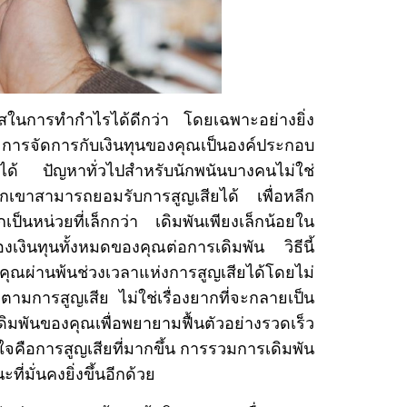
กาสในการทำกำไรได้ดีกว่า โดยเฉพาะอย่างยิ่ง
า การจัดการกับเงินทุนของคุณเป็นองค์ประกอบ
าได้ ปัญหาทั่วไปสำหรับนักพนันบางคนไม่ใช่
กเขาสามารถยอมรับการสูญเสียได้ เพื่อหลีก
กเป็นหน่วยที่เล็กกว่า เดิมพันเพียงเล็กน้อยใน
ินทุนทั้งหมดของคุณต่อการเดิมพัน วิธีนี้
คุณผ่านพ้นช่วงเวลาแห่งการสูญเสียได้โดยไม่
ตามการสูญเสีย ไม่ใช่เรื่องยากที่จะกลายเป็น
ิมพันของคุณเพื่อพยายามฟื้นตัวอย่างรวดเร็ว
จคือการสูญเสียที่มากขึ้น การรวมการเดิมพัน
ี่มั่นคงยิ่งขึ้นอีกด้วย