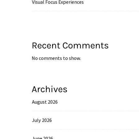
Visual Focus Experiences
Recent Comments
No comments to show.
Archives
August 2026
July 2026
June 2026