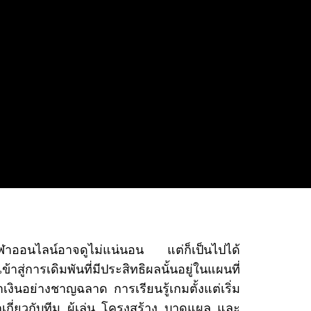
ีฬาออนไลน์อาจดูไม่แน่นอน แต่ก็เป็นไปได้
สู่การเดิมพันที่มีประสิทธิผลนั้นอยู่ในแผนที่
ินอย่างชาญฉลาด การเรียนรู้เกมตั้งแต่เริ่ม
งลึกเกี่ยวกับทีม ผู้เล่น โครงสร้าง บาดแผล และ