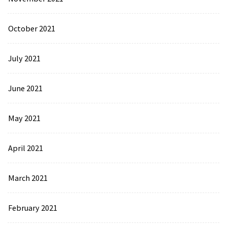
October 2021
July 2021
June 2021
May 2021
April 2021
March 2021
February 2021