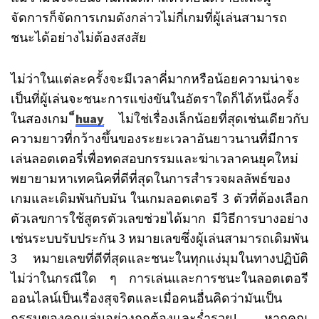
จัดการก็จัดการเกมดังกล่าวไม่กี่เกมที่ผู้เล่นสามารถ
ชนะได้อย่างไม่ต้องสงสัย
ไม่ว่าในแต่ละครั้งจะมีเวลาคี่มากหรือน้อยความน่าจะ
เป็นที่ผู้เล่นจะชนะการแข่งขันในอัตราใดก็ได้หนึ่งครั้ง
ในสองเกม
็huay
ไม่ใช่เรื่องเล็กน้อยที่สุดเช่นเดียวกับ
ความยาวที่กว้างขึ้นของระยะเวลาอันยาวนานที่มีการ
เล่นลอตเตอรี่เพื่อทดสอบกรรมและฆ่าเวลาคนยุคใหม่
พยายามหาเทคนิคที่ดีที่สุดในการสำรวจผลลัพธ์ของ
เกมและเดิมพันกับมัน ในเกมลอตเตอรี 3 ตัวที่ต้องเลือก
ตัวเลขการใช้สูตรตัวเลขช่วยได้มาก มีวิธีการบางอย่าง
เช่นระบบรับประกัน 3 หมายเลขซึ่งผู้เล่นสามารถเดิมพัน
3 หมายเลขที่ดีที่สุดและชนะในทุกแง่มุมในทางปฏิบัติ
ไม่ว่าในกรณีใด ๆ การเล่นและการชนะในลอตเตอรี
ออนไลน์เป็นเรื่องสุจริตและเมื่อคนอื่นคิดว่ามันเป็น
กรรมของคุณเล่นอย่างถูกต้องและร่ำรวย! หากคุณ