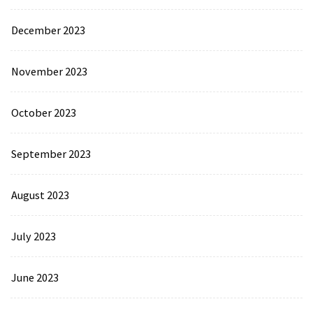
December 2023
November 2023
October 2023
September 2023
August 2023
July 2023
June 2023