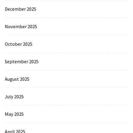
December 2025
November 2025
October 2025
September 2025
August 2025
July 2025
May 2025
April 2025