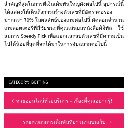
สำคัญที่สุดในการตีเงินเดิมพันใหญ่ดังต่อไปนี้ อุปกรณ์นี้
ได้แสดงให้เห็นถึงการสร้างตัวเลขที่มีอัตราต่อรอง
มากกว่า 70% ในผลลัพธ์ของเกมต่อไปนี้ คัดลอกจำนวน
เกมลอตเตอรีที่มีชัยชนะที่คุณเล่นบนหนังสือดิจิทัล ใช้
สมการ Speedy Pick เพื่อแยกและลบตัวเลขที่มีความเป็น
ไปได้น้อยที่สุดที่จะได้มาในการจับฉลากต่อไปนี้
CATEGORY:
BETTING
Post
Previous
หวยออนไลน์ห้วยบริการ – เรื่องที่คุณอยากรู้!
navigation
post:
Next
ระยะเวลาการเดิมพันที่ยาวนานบนเว็บ