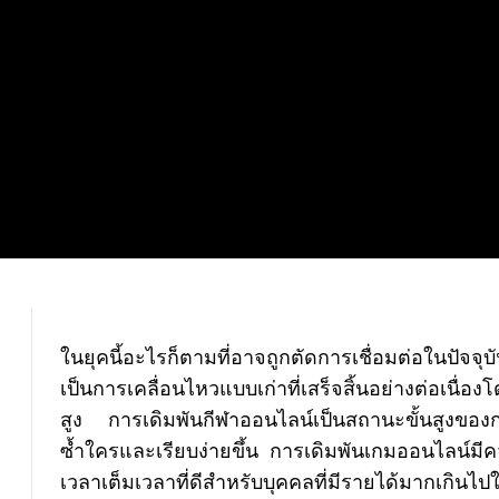
ในยุคนี้อะไรก็ตามที่อาจถูกตัดการเชื่อมต่อในปัจ
เป็นการเคลื่อนไหวแบบเก่าที่เสร็จสิ้นอย่างต่อเนื่องโ
สูง การเดิมพันกีฬาออนไลน์เป็นสถานะขั้นสูงของกา
ซ้ำใครและเรียบง่ายขึ้น การเดิมพันเกมออนไลน์
เวลาเต็มเวลาที่ดีสำหรับบุคคลที่มีรายได้มากเกิ