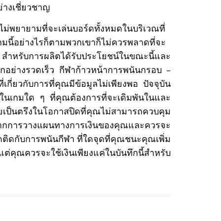
่างเชี่ยวชาญ
ม่พยายามที่จะเล่นบอร์ดทั้งหมดในบริเวณที่
เกมนี้อย่างไรก็ตามพวกเขาก็ไม่ควรพลาดที่จะ
น สำหรับการผลิตได้รับประโยชน์ในขณะนี้และ
ถูกอย่างรวดเร็ว กีฬาก้าวหน้าการพนันกรอบ –
ี่ยวกับการที่คุณมีข้อมูลไม่เพียงพอ ปัจจุบัน
ในเกมใด ๆ ที่คุณต้องการที่จะเดิมพันในและ
เป็นตรึงในโอกาสปิดที่คุณไม่สามารถควบคุม
บจากการวางแผนทางการเงินของคุณและควรจะ
ดติดกับการพนันกีฬา ที่ใดจุดที่คุณชนะคุณเพิ่ม
แต่คุณควรจะใช้เงินเพียงแค่ในบันทึกนี้สำหรับ