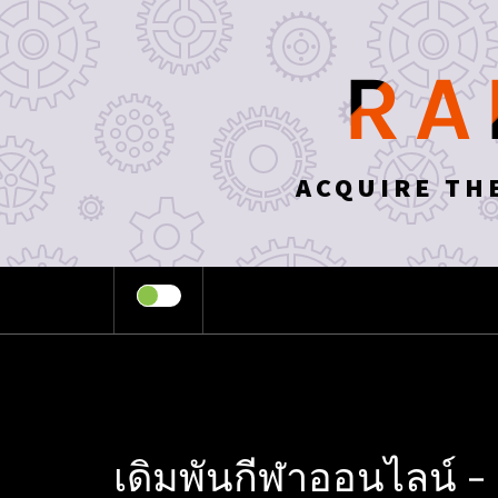
Skip
to
RA
content
ACQUIRE TH
เดิมพันกีฬาออนไลน์ – 