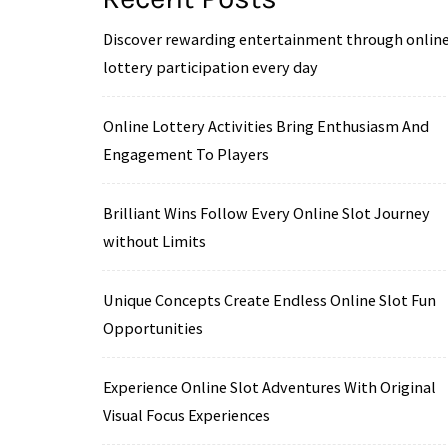
Discover rewarding entertainment through onlin
lottery participation every day
Online Lottery Activities Bring Enthusiasm And
Engagement To Players
Brilliant Wins Follow Every Online Slot Journey
without Limits
Unique Concepts Create Endless Online Slot Fun
Opportunities
Experience Online Slot Adventures With Original
Visual Focus Experiences