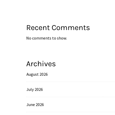
Recent Comments
No comments to show.
Archives
August 2026
July 2026
June 2026