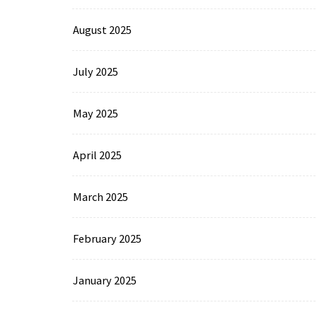
August 2025
July 2025
May 2025
April 2025
March 2025
February 2025
January 2025