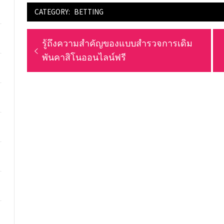
CATEGORY:
BETTING
Post
Previous
รู้ถึงความสำคัญของแบบสำรวจการเดิม
navigation
post:
พันคาสิโนออนไลน์ฟรี