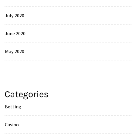
July 2020
June 2020
May 2020
Categories
Betting
Casino