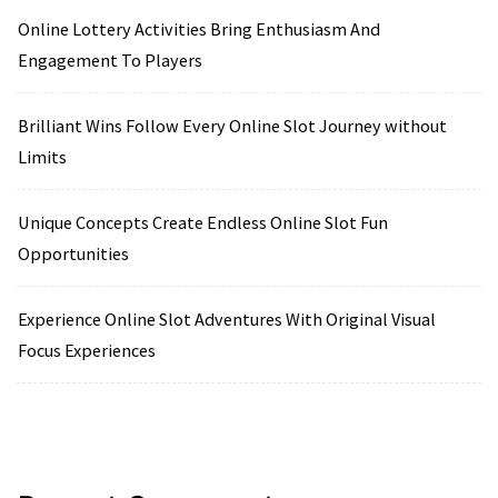
Online Lottery Activities Bring Enthusiasm And
Engagement To Players
Brilliant Wins Follow Every Online Slot Journey without
Limits
Unique Concepts Create Endless Online Slot Fun
Opportunities
Experience Online Slot Adventures With Original Visual
Focus Experiences