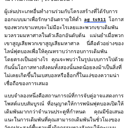
ผู้เล่นประเภทอื่นทำงานร่วมกับโครงสร้างที่ได้รับการ
ออกแบบมาเพื่อรักษาอันตรายให้ต่ำ
ag ts911
โอกาส
ของพวกเขาแทบจะไม่มีอะไรเลยและพวกเขาเดิมพัน
มวลรวมมหาศาลในตัวเลือกอันดับต้น แม่นยำเมื่อพวก
เขาสูญเสียพวกเขาสูญเสียมหาศาล นี่คือตัวอย่างของ
ไลน์ฟุตบอลเพื่อให้คุณทราบว่ากรอบการเดิมพัน
โดยตรงเป็นอย่างไร คุณจะพบว่าในรูปแบบการไปด้วย
กันนั้นโอกาสทางสังคมทั้งสองนั้นลดน้อยลงม้าเป็นสิ่งที่
ไม่เคยเกิดขึ้นในเบสบอลหรือฮ็อกกี้ในแง่ของความน่า
เชื่อถือของการเสมอ
แบบจำลองหนึ่งคือสถานการณ์ที่การจับคู่อาจแสดงการ
โพสต์แบบสัมบูรณ์ ที่อนุญาตให้การพนันฟุตบอลเปิดให้
เดิมพันมากกว่าจำนวนประตูที่กำหนด คุณมีข้อเสนอ
แนะในการเดิมพันที่คุณสามารถเดิมพันในชั่วโมงของ
วัตถุประสงค์พื้นฐานซึ่งกิจกรรมทางสังคมให้คะแนน