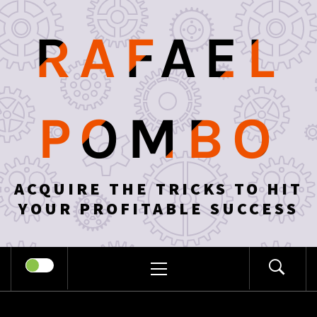
Skip
to
RAFAEL
content
POMBO
ACQUIRE THE TRICKS TO HIT
YOUR PROFITABLE SUCCESS
PRIMARY
MENU