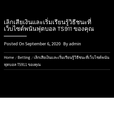
เลิกเสียเงินและเริ่มเรียนรู้วิธีชนะที่
เว็บไซต์พนันฟุตบอล TS911 ของคุณ
Posted On
September 6, 2020
By
admin
Home
Betting
เลิกเสียเงินและเริ่มเรียนรู้วิธีชนะที่เว็บไซต์พนัน
ฟุตบอล TS911 ของคุณ