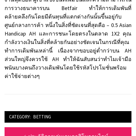
การวางธนาคารบน Betfair ทำให้การเดิมพันที่
คล้ายคลึงกันโดยมีต้นทุนที่แตกต่างกันนั้นขึ้นอยู่กับ
ศูนย์กลางการค้า หนึ่งในสิ่งที่ชัดเจนที่สุดคือ – 0.5 Asian
Handicap AH และการชนะโดยตรงในตลาด 1X2 คุณ
กำลังวางเงินในสิ่งที่คล้ายกันอย่างชัดเจนในกรณีที่คุณ
ทำการเดิมพันเหล่านี้ เนื่องจากขอบอยู่ต่ำกว่าบน AH
ส่วนใหญ่จึงควรใช้ AH ทำให้ฉันสับสนว่าทำไมเจ้ามือ
พนันบางคนถึงวางเดิมพันโดยใช้รหัสโปรโมชั่นพร้อม
ค่าใช้จ่ายต่างๆ
CATEGORY:
BETTING
Post