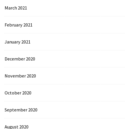
March 2021
February 2021
January 2021
December 2020
November 2020
October 2020
September 2020
August 2020