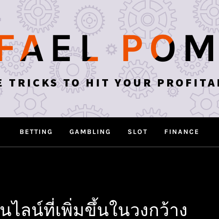
FAEL PO
E TRICKS TO HIT YOUR PROFITA
BETTING
GAMBLING
SLOT
FINANCE
ลน์ที่เพิ่มขึ้นในวงกว้าง