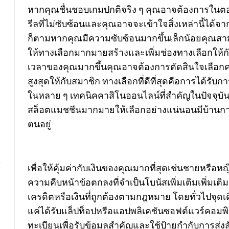
หากคุณชื่นชอบเกมปกติจริง ๆ คุณอาจต้องการในตอน
รีลที่ไม่ซับซ้อนและคุณอาจจะเข้าใจสิ่งเหล่านี้ได้จ
ก็ตามหากคุณมีความซับซ้อนมากขึ้นเล็กน้อยคุณสาม
ให้ทางเลือกมากมายสร้างและเพิ่มช่องทางเลือกให้กั
เวลาของคุณมากขึ้นคุณอาจต้องการตัดสินใจเลือกคา
สูงสุดให้กับสมาชิก ทางเลือกที่ดีที่สุดคือการได้รับก
ในหลาย ๆ เทคนิคคาสิโนออนไลน์ที่สำคัญในปัจจุบัน
สล็อตแมชชีนมากมายให้เลือกอย่างแน่นอนมีบ้านก
ตนอยู่
เพื่อให้คุ้มค่ากับเงินของคุณมากที่สุดเช่นชายหรือห
ความคืบหน้าข้อตกลงที่จำเป็นโบนัสเพิ่มเติมเพิ่มเติ
เครดิตหรือเงินที่ถูกต้องตามกฎหมาย โดยทั่วไปจุดเ
แค่ได้รับแล็ปท็อปหรือแอปพลิเคชันซอฟต์แวร์คอมพิ
ทะเบียนเพื่อรับข้อมูลสำคัญและใช้ป้ายกำกับการส่