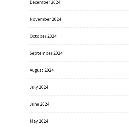
December 2024
November 2024
October 2024
September 2024
August 2024
July 2024
June 2024
May 2024