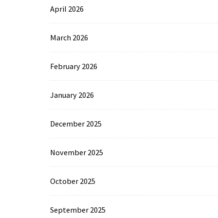
April 2026
March 2026
February 2026
January 2026
December 2025
November 2025
October 2025
September 2025