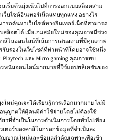
เริ่มต้นมุ่งเน้นไปที่การออกแบบสล็อตสาม
ากเว็บไซต์อินเทอร์เน็ตแทบทุกแห่ง อย่างไร
ารถค้นหาเว็บไซต์ทางอินเทอร์เน็ตที่สามารถ
บสล็อตได้ เมื่อเกมสมัยใหม่ของคุณอาจมีช่วง
สิโนออนไลน์ที่เน้นการเสนอเกมที่มีคุณภาพ
ารรับรองในเว็บไซต์ที่ทำหน้าที่โดยอาจใช้หนึ่ง
: Playtech และ Micro gaming คุณอาจพบ
ารพนันออนไลน์มากมายที่ใช้แอปพลิเคชันของ
ญิงใหม่คุณจะได้เรียนรู้การเลือกมากมาย ไม่มี
มอนุญาตให้ผู้คนมีค่าใช้จ่ายโดยไม่ต้องใช้
ดียวที่จำเป็นในการดำเนินการโดยทั่วไปเพียง
วเตอร์ของคาสิโนกรอกข้อมูลที่จำเป็นลง
งสัญญาณใหม่และข้อมูลสำคัญเฉพาะเพื่อเข้า