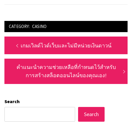
CATEGORY:
CASINO
Post
Previous
เกมเวิลด์ไวด์เว็บและไม่มีหน่วยเงินดาวน์
navigation
post:
Next
คำแนะนำความช่วยเหลือที่กำหนดไว้สำหรับ
post:
การสร้างสล็อตออนไลน์ของคุณเอง!
Search
Search