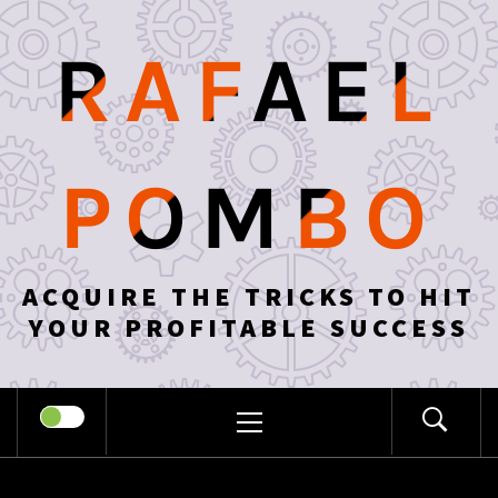
Skip
to
RAFAEL
content
POMBO
ACQUIRE THE TRICKS TO HIT
YOUR PROFITABLE SUCCESS
PRIMARY
MENU