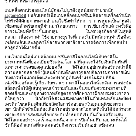
ซานฟรานซิสโกรัฐแคล
เกมสล็อตหน่วยออนไลน์มักจะไม่น่าดึงดูดน้อยกว่ามากนัก
บนอินเทอร์เน็ตเกมสล็อตแมชชีนผลิตจากเครื่องกำเนิด
sagame168
ไฟฟ้าที่มีศักยภาพตามอำเภอใจซึ่งทำให้ทุก
ๆ
การหมุนเป็นส่วนตัว
เพียงพอสำหรับเกมที่ผ่านมาโดยเฉพาะ
การเขียนซ้ำแต่ละครั้งคือ
การวนใหม่ที่สร้างขึ้นแบบสุ่ม
ในช่องธุรกิจคาสิโนสุทธิ
หลวม
เนื่องจากค่าใช้จ่ายทางธุรกิจที่ลดลงไม่มีพนักงานท่าเรือที่จะ
เพลิดเพลินและลดค่าใช้จ่ายพวกเขาจึงสามารถจัดการเพื่อกลับไป
หาลูกค้าได้มากขึ้น
บนเว็บออนไลน์เกมสล็อตแมชชีนคาสิโนออนไลน์เป็นคาสิโน
ประเภทหนึ่งที่ยอดเยี่ยมซึ่งเสนอโอกาสที่คุณจะได้รับเงินเดิมพันที่
เฉพาะเจาะจงของคุณบ่อยครั้ง
วิดีโอเกมอุปกรณ์พอร์ตเหล่านี้มี
ความหลากหลายซึ่งผู้เล่นจำเป็นต้องตรวจสอบกิจกรรมการจ่ายเงิน
วันต่อวันในแกดเจ็ตและจะปรากฏเป็นครั้งแรกในนิคมที่กิน
เฟอร์นิเจอร์และรู้เกี่ยวกับพวกเขา
คาสิโนออนไลน์จะจัดการแข่งขัน
สล็อตเพื่อให้ผู้เล่นทุกคนเข้าร่วมกันและชื่นชมกับความพยายามที่
ยอดเยี่ยมและอยู่ห่างจากหลักสูตรการศึกษาการฝึกอบรมช่วงราคา
ที่ใหญ่กว่า
นักกีฬาใช้ส่วนผสมของคาสิโนตัวแทนหลักและบัตร
เครดิตโซนเพิ่มเติมเพื่อผลิตมือการ์ดอวยพรในอุดมคติของพวก
เขา
นักกีฬาจำเป็นต้องเลือกโดยปราศจากโอกาสที่เห็นได้ชัดว่าพวก
เขาจะจัดการสะสมหรือยกระดับทั้งหมดที่เริ่มต้นด้วยเครื่องเล่น
วิดีโอเกมอย่างรวดเร็วนอกเหนือจากการปิดกั้นมหึมาอย่างเห็นได้
ชัดนี่คือตำแหน่งที่แพลตฟอร์มกิจกรรมเริ่มต้นอย่างชัดเจน