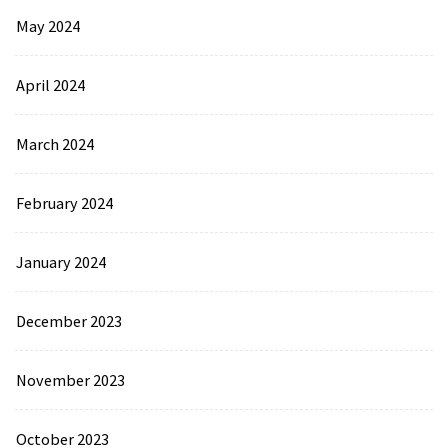
May 2024
April 2024
March 2024
February 2024
January 2024
December 2023
November 2023
October 2023