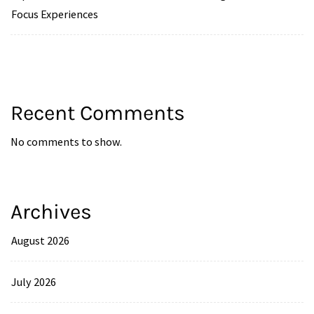
Focus Experiences
Recent Comments
No comments to show.
Archives
August 2026
July 2026