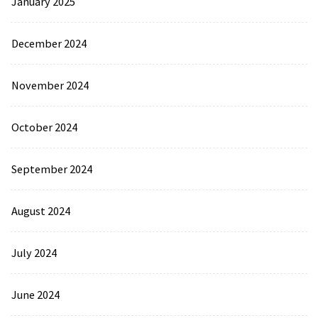
January 2025
December 2024
November 2024
October 2024
September 2024
August 2024
July 2024
June 2024