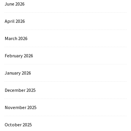
June 2026
April 2026
March 2026
February 2026
January 2026
December 2025
November 2025
October 2025