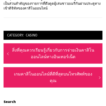
เป็นส่วนสำคัญของรายการที่ดึงดูดผู้เล่นชาวอเมริกันผ่านประตูทาง
เข้าดิจิทัลของคาสิโนออนไลน์
CATEGORY:
CASINO
Post
Previous
สิ่งที่คุณควรเรียนรู้เกี่ยวกับการจ่ายเงินคาสิโน
navigation
post:
ออนไลน์ทางอินเทอร์เน็ต
Next
เกมคาสิโนออนไลน์ที่ดีที่สุดบนโทรศัพท์ของ
post:
คุณ
Search