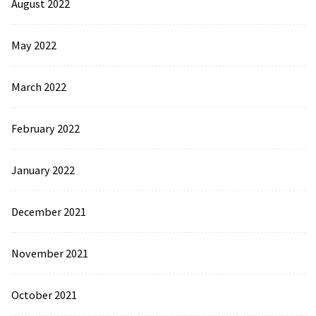
August 2022
May 2022
March 2022
February 2022
January 2022
December 2021
November 2021
October 2021