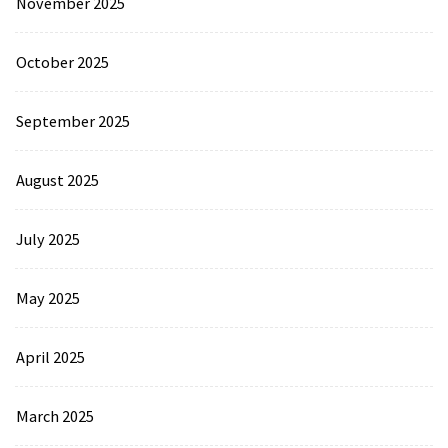
November 2025
October 2025
September 2025
August 2025
July 2025
May 2025
April 2025
March 2025