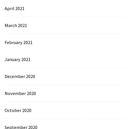
April 2021
March 2021
February 2021
January 2021
December 2020
November 2020
October 2020
September 2020