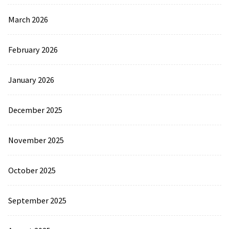
March 2026
February 2026
January 2026
December 2025
November 2025
October 2025
September 2025