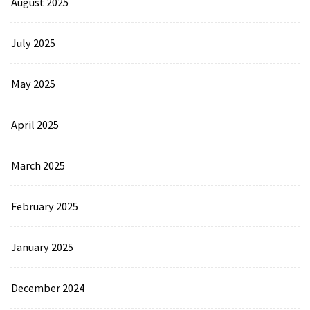
August 2025
July 2025
May 2025
April 2025
March 2025
February 2025
January 2025
December 2024