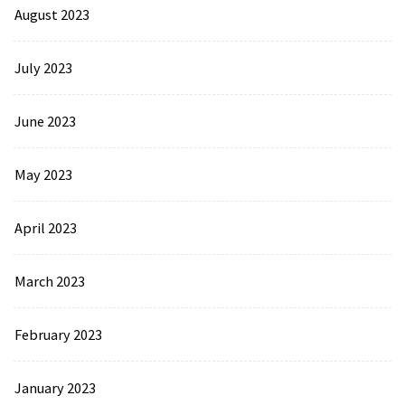
August 2023
July 2023
June 2023
May 2023
April 2023
March 2023
February 2023
January 2023